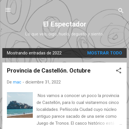
Ir al contenido principal
El Espectador
Lo que veo, oigo, huelo, degusto y siento.
Mostrando entradas de 2022
MOSTRAR TODO
E
n
Provincia de Castellón. Octubre
t
r
De
mac
-
diciembre 31, 2022
a
d
Nos vamos a conocer un poco la provincia
a
de Castellón, para lo cual visitaremos cinco
s
localidades. Peñíscola Ciudad cuyo núcleo
antiguo parece sacado de una serie como
Juego de Tronos. El casco histórico está