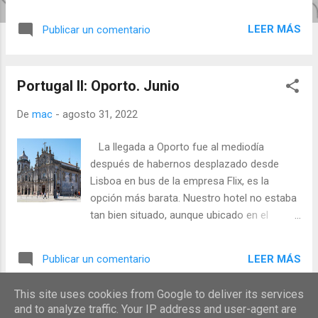
situado en un peñón coronado por un
castillo, en la antigüedad lo que es
LEER MÁS
Publicar un comentario
actualmente una península en la marea alta
se transformaba en una isla. Lugar
estratégico cuyo puerto fue usado por
Portugal II: Oporto. Junio
fenicios, griegos y romanos. Fuente de
productos manufacturados, aceite de oliva y
De
mac
-
agosto 31, 2022
sal (gracias a su antigua salina). Su famoso
castillo fue construido entre los años 1294 y
La llegada a Oporto fue al mediodía
1307 sobre los restos de la alcazaba árabe
después de habernos desplazado desde
por la orden de los Templarios, durante su
Lisboa en bus de la empresa Flix, es la
dominio fue el castillo principal de lo que
opción más barata. Nuestro hotel no estaba
ahora es el Maestrazgo. Tras la abolición de
tan bien situado, aunque ubicado en el
los templarios, en 1312 Jaime II el Justo
centro estaba a 15 minutos de la zona
cedió el castillo a la Orden de San Juan de
turística y el regreso había que subir una no
Jerusalén, que lo ocupó durante un breve
LEER MÁS
Publicar un comentario
despreciable cuesta. Segundo imprevisto
periodo de tiempo, siendo a continuación
Como es habitual habíamos reservado un
propiedad de la recién creada Orden de
This site uses cookies from Google to deliver its services
Tour gratuito pero al llegar al punto de
and to analyze traffic. Your IP address and user-agent are
Santa María de Montesa. Fue en 1411
MÁS ENTRADAS
encuentro este se cancelo por falta de