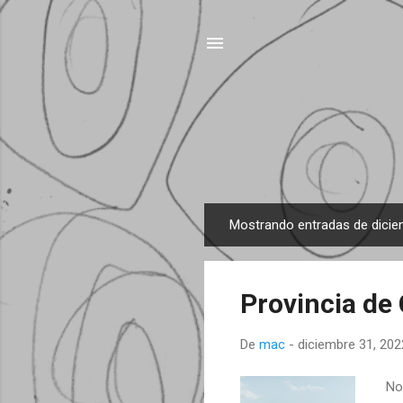
Mostrando entradas de dicie
E
n
t
Provincia de 
r
a
De
mac
-
diciembre 31, 202
d
a
Nos
s