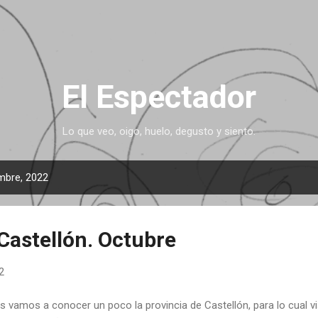
Ir al contenido principal
El Espectador
Lo que veo, oigo, huelo, degusto y siento.
mbre, 2022
Castellón. Octubre
2
 vamos a conocer un poco la provincia de Castellón, para lo cual v