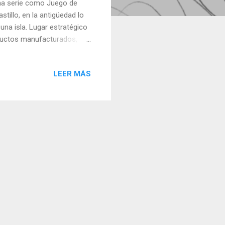
una serie como Juego de
tillo, en la antigüedad lo
na isla. Lugar estratégico
oductos manufacturados,
ue construido entre los años
Templarios, durante su
LEER MÁS
a abolición de los
 Juan de Jerusalén, que lo
edad de la recién creada