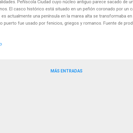
alidades. Peñíscola Ciudad cuyo núcleo antiguo parece sacado de 
nos. El casco histórico está situado en un peñón coronado por un cas
 es actualmente una península en la marea alta se transformaba en u
o puerto fue usado por fenicios, griegos y romanos. Fuente de pr
ite de oliva y sal (gracias a su antigua salina). Su famoso castillo f
4 y 1307 sobre los restos de la alcazaba árabe por la orden de los 
io
inio fue el castillo principal de lo que ahora es el Maestrazgo. Tras l
plarios, en 1312 Jaime II el Justo cedió el castillo a la Orden de San
pó durante un breve periodo de tiempo, siendo a continuación propi
en de Santa María de Montesa. Fue en 1411 cuand...
MÁS ENTRADAS