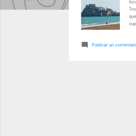
loc
Tro
que
cuy
ace
129
Publicar un comentar
dom
tem
ocu
Ord