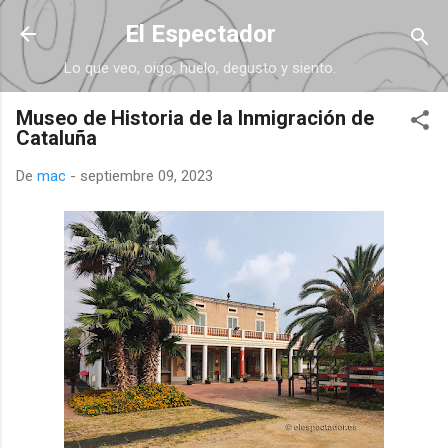
Ir al contenido principal
El Espectador
Lo que veo, oigo, huelo, degusto y siento.
Museo de Historia de la Inmigración de
Cataluña
De
mac
-
septiembre 09, 2023