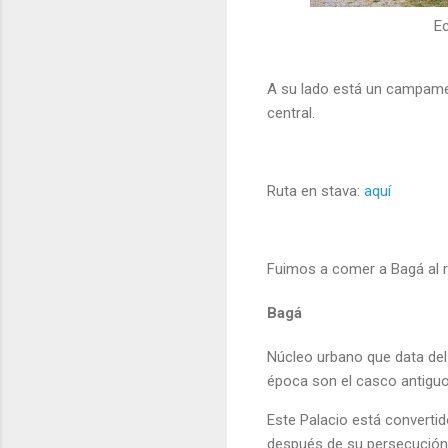
E
A su lado está un campamen
central.
Ruta en stava:
aquí
Fuimos a comer a Bagá al r
Bagá
Núcleo urbano que data del 
época son el casco antiguo 
Este Palacio está convertid
después de su persecución 