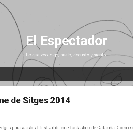
Ir al contenido principal
El Espectador
Lo que veo, oigo, huelo, degusto y siento.
ine de Sitges 2014
tges para asistir al festival de cine fantástico de Cataluña. Como