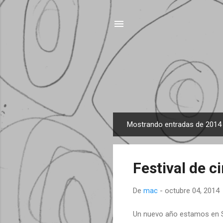
Mostrando entradas de 2014
E
n
t
Festival de c
r
a
De
mac
-
octubre 04, 2014
d
a
Un nuevo año estamos en Si
s