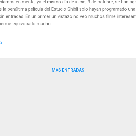
teníamos en mente, ya el mismo día de inicio, 3 de octubre, se han a
ue la penúltima película del Estudio Ghibli solo hayan programado un
 sin entradas. En un primer un vistazo no veo muchos filme interesa
haberme equivocado mucho.
io
MÁS ENTRADAS