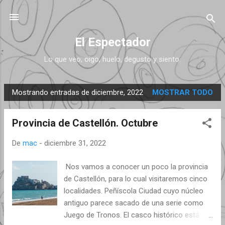
Ir al contenido principal
El Espectador
Lo que veo, oigo, huelo, degusto y siento.
Mostrando entradas de diciembre, 2022
MOSTRAR TODO
E
n
Provincia de Castellón. Octubre
t
r
De
mac
-
diciembre 31, 2022
a
d
Nos vamos a conocer un poco la provincia
a
de Castellón, para lo cual visitaremos cinco
s
localidades. Peñíscola Ciudad cuyo núcleo
antiguo parece sacado de una serie como
Juego de Tronos. El casco histórico está