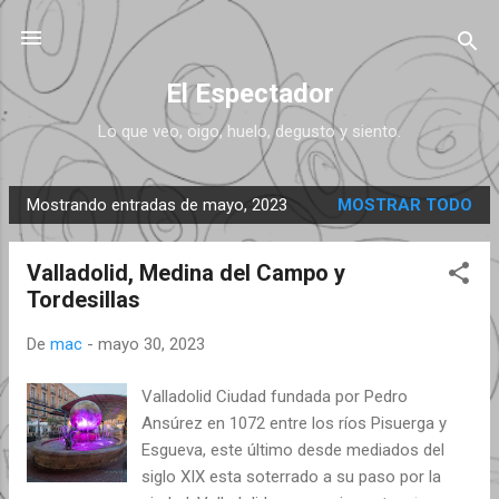
Ir al contenido principal
El Espectador
Lo que veo, oigo, huelo, degusto y siento.
Mostrando entradas de mayo, 2023
MOSTRAR TODO
E
n
Valladolid, Medina del Campo y
t
Tordesillas
r
a
De
mac
-
mayo 30, 2023
d
a
Valladolid Ciudad fundada por Pedro
s
Ansúrez en 1072 entre los ríos Pisuerga y
Esgueva, este último desde mediados del
siglo XIX esta soterrado a su paso por la