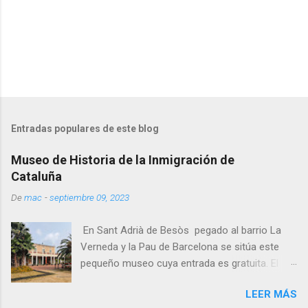
Entradas populares de este blog
Museo de Historia de la Inmigración de
Cataluña
De
mac
-
septiembre 09, 2023
En Sant Adrià de Besòs pegado al barrio La
Verneda y la Pau de Barcelona se sitúa este
pequeño museo cuya entrada es gratuita. El
museo está ubicado en una antiguo edificio
LEER MÁS
señorial del siglo XIX, de planta cuadrada a