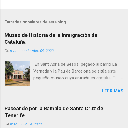
Entradas populares de este blog
Museo de Historia de la Inmigración de
Cataluña
De
mac
-
septiembre 09, 2023
En Sant Adrià de Besòs pegado al barrio La
Verneda y la Pau de Barcelona se sitúa este
pequeño museo cuya entrada es gratuita. El
museo está ubicado en una antiguo edificio
LEER MÁS
señorial del siglo XIX, de planta cuadrada a
medio camino entre una masía y una residencia
colonial. Recorriendo el perímetro de la casa
Paseando por la Rambla de Santa Cruz de
hay plafones donde se explica el fenómeno de
Tenerife
la inmigración. Al acabar la periferia del edificio
De
mac
-
julio 14, 2023
continuas subiéndote al vagón del "sevillano",