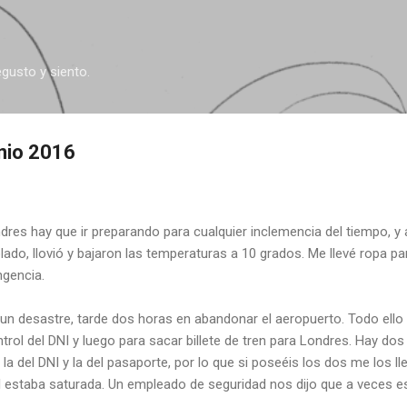
Ir al contenido principal
egusto y siento.
nio 2016
ndres hay que ir preparando para cualquier inclemencia del tiempo, y 
blado, llovió y bajaron las temperaturas a 10 grados. Me llevé ropa par
ngencia.
un desastre, tarde dos horas en abandonar el aeropuerto. Todo ello 
trol del DNI y luego para sacar billete de tren para Londres. Hay dos
 la del DNI y la del pasaporte, por lo que si poseéis los dos me los ll
I estaba saturada. Un empleado de seguridad nos dijo que a veces es 