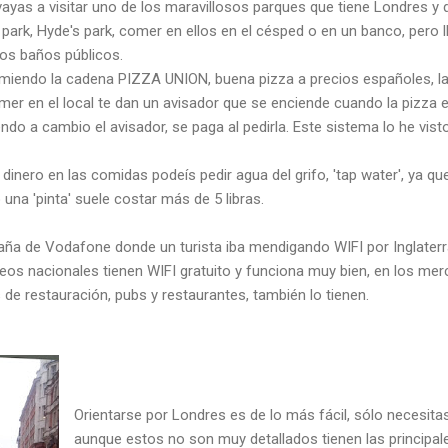
ayas a visitar uno de los maravillosos parques que tiene Londres y 
's park, Hyde's park, comer en ellos en el césped o en un banco, pero
 los baños públicos.
comiendo la cadena PIZZA UNION, buena pizza a precios españoles, la
comer en el local te dan un avisador que se enciende cuando la pizza 
iendo a cambio el avisador, se paga al pedirla. Este sistema lo he vi
dinero en las comidas podeís pedir agua del grifo, 'tap water', ya qu
una 'pinta' suele costar más de 5 libras.
a de Vodafone donde un turista iba mendigando WIFI por Inglaterra
eos nacionales tienen WIFI gratuito y funciona muy bien, en los me
de restauración, pubs y restaurantes, también lo tienen.
Orientarse por Londres es de lo más fácil, sólo necesita
aunque estos no son muy detallados tienen las principal