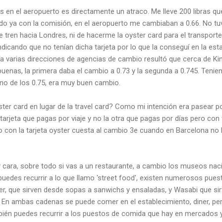
as en el aeropuerto es directamente un atraco. Me lleve 200 libras 
ndo ya con la comisión, en el aeropuerto me cambiaban a 0.66. No tu
e tren hacia Londres, ni de hacerme la oyster card para el transporte 
dicando que no tenían dicha tarjeta por lo que la conseguí en la esta
nía varias direcciones de agencias de cambio resultó que cerca de K
uenas, la primera daba el cambio a 0.73 y la segunda a 0.745. Tenie
rno de los 0.75, era muy buen cambio.
ter card en lugar de la travel card? Como mi intención era pasear 
rjeta que pagas por viaje y no la otra que pagas por días pero con v
o con la tarjeta oyster cuesta al cambio 3e cuando en Barcelona no ll
ara, sobre todo si vas a un restaurante, a cambio los museos naci
puedes recurrir a lo que llamo 'street food', existen numerosos pues
r, que sirven desde sopas a sanwichs y ensaladas, y Wasabi que s
 En ambas cadenas se puede comer en el establecimiento, diner, pe
mbién puedes recurrir a los puestos de comida que hay en mercados 