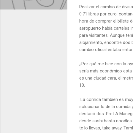
Realizar el cambio de divis
0.71 libras por euro, conta
hora de comprar el billete d
aeropuerto había carteles in
para visitantes. Aunque te
alojamiento, encontré dos b
cambio oficial estaba ento
¿Por qué me hice con la oys
sería más económico esta ta
es una ciudad cara, el metr
10.
La comida también es muy c
solucionar lo de la comida 
destacó dos: Pret A Manege
desde sushi hasta noodles.
te lo llevas, take away. Ta