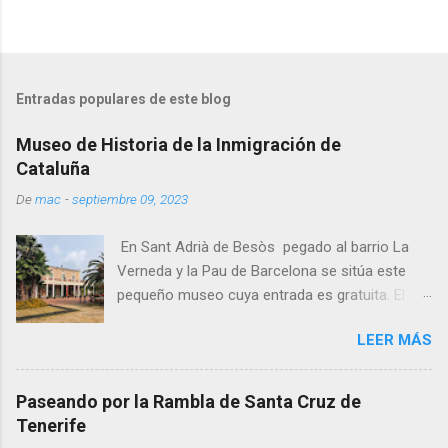
Entradas populares de este blog
Museo de Historia de la Inmigración de
Cataluña
De
mac
-
septiembre 09, 2023
En Sant Adrià de Besòs pegado al barrio La
Verneda y la Pau de Barcelona se sitúa este
pequeño museo cuya entrada es gratuita. El
museo está ubicado en una antiguo edificio
LEER MÁS
señorial del siglo XIX, de planta cuadrada a
medio camino entre una masía y una residencia
colonial. Recorriendo el perímetro de la casa
Paseando por la Rambla de Santa Cruz de
hay plafones donde se explica el fenómeno de
Tenerife
la inmigración. Al acabar la periferia del edificio